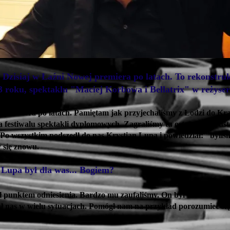
Dzisiaj w Łaźni Nowej premiera po latach. To rekonstru
 roku, spektaklu "Maciej Korbowa i Bellatrix" w reżyser
 to premiera po latach. Pamiętam jak przyjechaliśmy z Łodzi do K
 festiwalu spektakli dyplomowych. Zagraliśmy tu ostatnie przedst
 Po wszystkim podszedł do nas Krystian Lupa i powiedział: "byliś
 się znowu.
Lupa był dla was... Bogiem?
ył punktem odniesienia. Bardzo mu zaufaliśmy. On był dla nas ojce
ł nas w wielu sytuacjach. Pomógł nam na przykład porozumieć si
 nas oceniał.