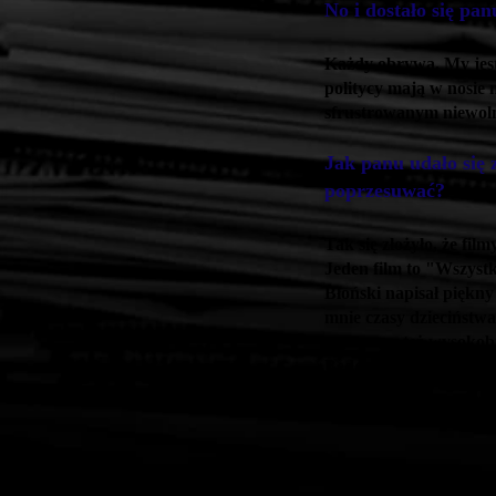
No i dostało się pan
Każdy obrywa. My jest
politycy mają w nosie 
sfrustrowanym niewoln
Jak panu udało się 
poprzesuwać?
Tak się złożyło, że fi
Jeden film to "Wszystk
Błoński napisał piękny 
mnie czasy dzieciństw
zaczynam też wysokobu
Będę grał misjonarza z