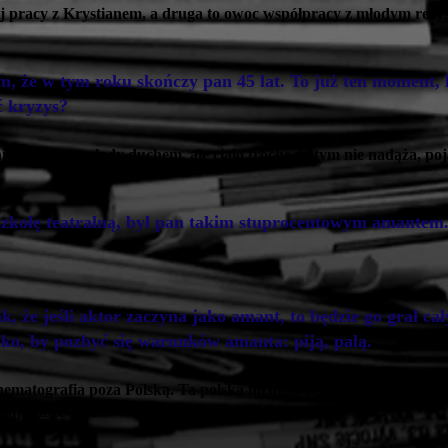
zej pracy z Krystianem, a druga to owoc współpracy z młodym re
, że w tym roku skończy pan 45 lat. To już ten moment,
ć kryzys?
iają, jestem młody duchem, ale ciało trochę za tym nie nadąża, po
szkołę teatralną, był pan takim stuprocentowym amantem
, że jeśli aktor zaczyna jako amant, to będzie go grał cał
ko, by pozbyć się warunków amanta: piją, palą.
kinematografia poza Polską. Ta polska formuła kina dla mnie się wy
ajbliższe rynki.