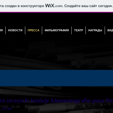
йта создан в конструкторе
.com
. Создайте ваш сайт сегодня.
ИЯ
НОВОСТИ
ПРЕССА
ФИЛЬМОГРАФИЯ
ТЕАТР
НАГРАДЫ
ВИ
a szczęście istnieje kinematografia poza P
, 09:48