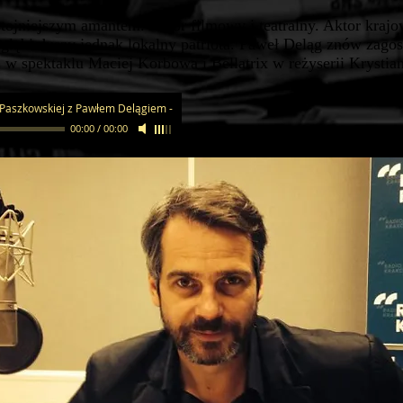
tojniejszym amantem. Aktor filmowy i teatralny. Aktor krajo
łębi duszy jednak lokalny patriota. Paweł Deląg znów zagoś
w spektaklu Maciej Korbowa i Bellatrix w reżyserii Krystia
 Paszkowskiej z Pawłem Delągiem
-
00:00
/
00:00