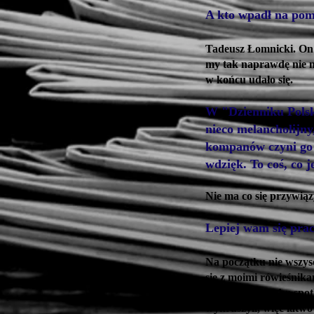
A kto wpadł na pom
Tadeusz Łomnicki. On 
my tak naprawdę nie mi
w końcu udało się.
W "Dzienniku Polsk
nieco melancholijny
kompanów czyni go 
wdzięk. To coś, co j
Nie ma co się przywiąz
Lepiej wam się prac
Na początku nie wszysc
się z moimi rówieśnika
powiedział wtedy: spot
wykruszyli, więc łatwo