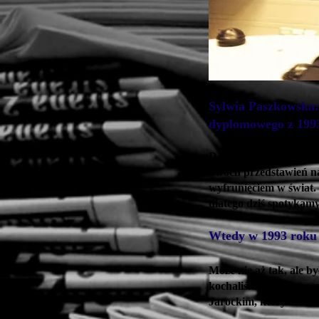
Sylwia Paszkowska: 
dyplomowego z 1993
Dobrze to pani ujęła,
dwóch przedstawień na
wyfrunięciem w świat.
dlatego dziś spotykamy
Wtedy w 1993 roku 
Może nie aż tak, ale b
kochaliśmy go. Ratowa
Jarockim, który surowo