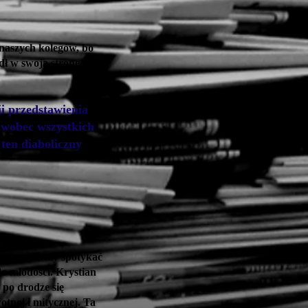
naszych kolegów, bo
ł w swoją stronę. Ale
i przedstawienia
s wobec wszystkich
ten diaboliczny
pliwości, czy spotykać
do młodości. Krystian
 po drodze się
otnej i mitycznej. Ta