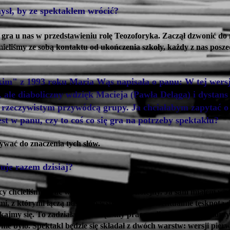
ysł, by ze spektaklem wrócić?
gra u nas w przedstawieniu rolę Teozoforyka. Zaczął dzwonić do 
eliśmy ze sobą kontaktu od ukończenia szkoły, każdy z nas poszed
im" z 1993 roku Maria Wąs napisała o panu: W tej wersj
, ale diaboliczny wdzięk Macieja (Pawła Deląga) i dystan
rzeczywistym przywódcą grupy. Ja chciałabym zapytać o 
est w panu, czy to coś co się gra na potrzeby spektaklu?
ywać do znaczenia tych słów.
uje razem dzisiaj?
y chcieliśmy brać w tym udział po raz kolejny. Ja sam miałem wąt
mi, z którymi łączą nas tylko wspomnienia i ewentualnie tęsknota 
kajmy się. To zadziałało. Zaczęliśmy pracę w listopadzie, niektórzy
 nie było. Spektakl będzie się składał z dwóch warstw: wersji pierw