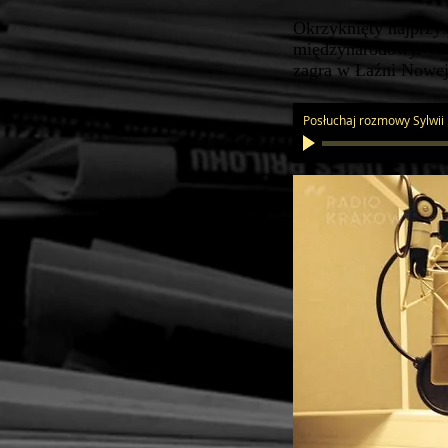
Okrzyknięty najprzys
międzynarodowy. W g
zagra w Łaźni Nowej 
Posłuchaj rozmowy Sylwii