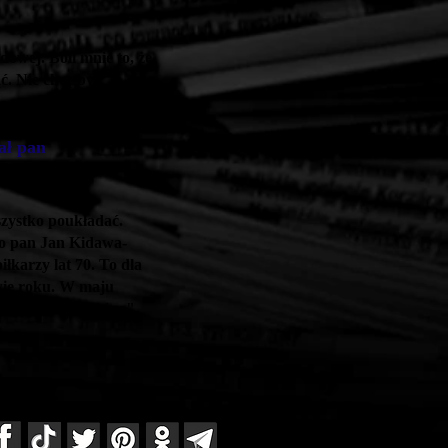
owej. Boli mnie to, że
ć. Nie chcę być
ał pan
wszystko poukładać.
ego pan Jan Kidawa-
iłkarzy lat 70. To dla
wie roku. W maju
e. To film "Wiking".