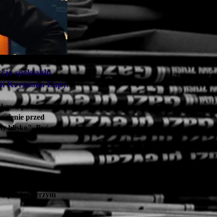
kcja spektaklu
ii Krystiana Lupy.
rakowa po zagraniu
awienie przed
my blisko". Być może
m srogim, ale
ę z panem Jerzym