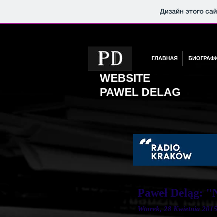
Дизайн этого са
ГЛАВНАЯ
БИОГРАФ
WEBSITE
PAWEL DELAG
Paweł Deląg: "N
Wtorek, 28 Kwietnia 2015