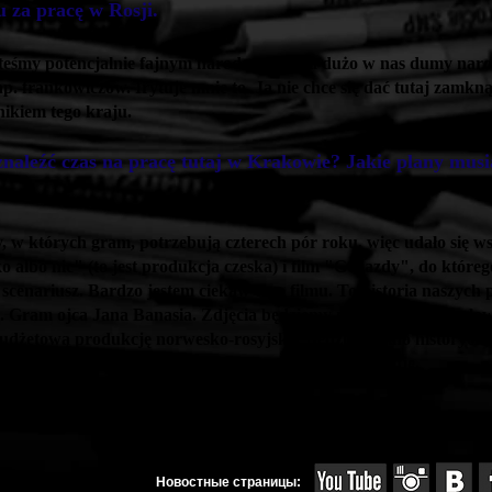
u za pracę w Rosji.
eśmy potencjalnie fajnym narodem. Ale za dużo w nas dumy narod
np. frankowiczów. Irytuje mnie to. Ja nie chce się dać tutaj zamkną
ikiem tego kraju.
znaleźć czas na pracę tutaj w Krakowie? Jakie plany musi
lmy, w których gram, potrzebują czterech pór roku, więc udało się 
o albo nic" (to jest produkcja czeska) i film "Gwiazdy", do któr
scenariusz. Bardzo jestem ciekaw tego filmu. To historia naszych p
a. Gram ojca Jana Banasia. Zdjęcia będziemy mieć w drugiej poło
dżetową produkcję norwesko-rosyjską. Będzie to kino historyczn
 Bizancjum. To moje marzenie, które teraz się zrealizuje.
Новостные страницы: