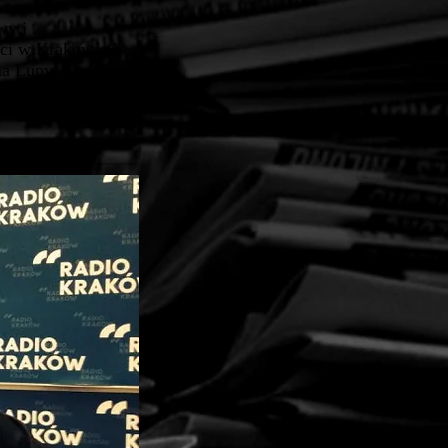
wy i
ci w Krakowie i
na Lupy.