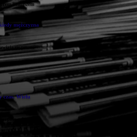
żyserem Tomaszem
 kiedy mężczyzna
jawiają się pewne
.
y czas. Wielu
czerpała, więc