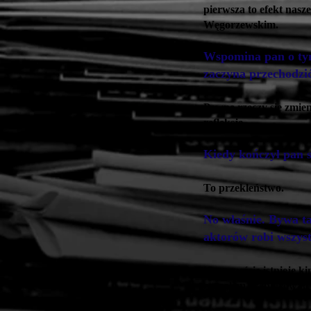
pierwsza to efekt nas
Węgorzewskim.
Wspomina pan o tym
zaczyna przechodzi
Pewne rzeczy się zmien
refleksje.
Kiedy kończył pan 
To przekleństwo.
No właśnie. Bywa tak
aktorów robi wszyst
Na szczęście istnieje 
zacząłem eksplorować n